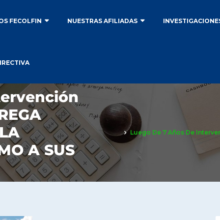
S FECOLFIN
NUESTRAS AFILIADAS
INVESTIGACIONE
IRECTIVA
tervención
TREGA
LA
Luego De 7 Años De Inter
MO A SUS